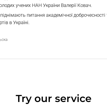
олодих учених НАН України Валерії Ковач.
 піднімають питання академічної доброчесності 
тів в Україні.
ьска
Try our service