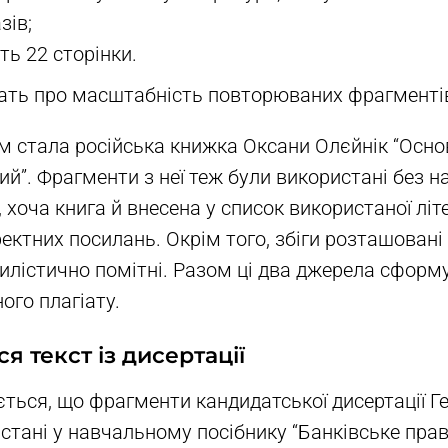
зів;
ть 22 сторінки.
дчать про масштабність повторюваних фрагменті
 стала російська книжка Оксани Олєйнік “Осно
ий”. Фрагменти з неї теж були використані без 
хоча книга й внесена у список використаної літ
ектних посилань. Окрім того, збіги розташовані 
стилістично помітні. Разом ці два джерела сфор
ого плагіату.
я текст із дисертації
ться, що фрагменти кандидатської дисертації Г
стані у навчальному посібнику “Банківське прав