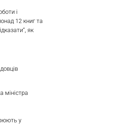
оботи і
понад 12 книг та
дказати”, як
адовців
а міністра
зрюють у