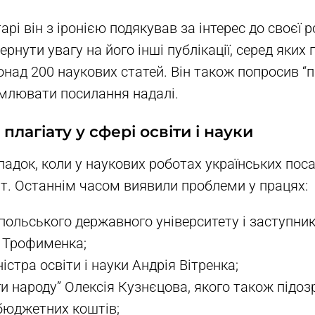
рі він з іронією подякував за інтерес до своєї р
рнути увагу на його інші публікації, серед яких 
над 200 наукових статей. Він також попросив “пі
млювати посилання надалі.
плагіату у сфері освіти і науки
падок, коли у наукових роботах українських пос
ат. Останнім часом виявили проблеми у працях:
польського державного університету і заступник
 Трофименка;
істра освіти і науки Андрія Вітренка;
ги народу” Олексія Кузнєцова, якого також підо
бюджетних коштів;