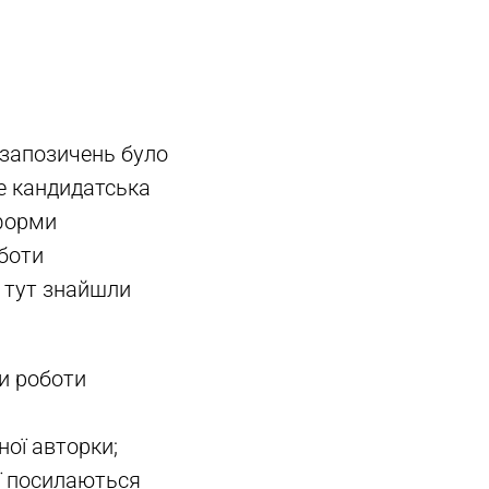
 запозичень було
е кандидатська
 форми
оботи
е тут знайшли
и роботи
ної авторки;
еї посилаються