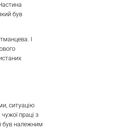
 Частина
який був
тманцева. І
кового
истаних
ми, ситуацію
чужої праці з
й був належним