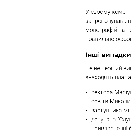
У своєму комента
запропонував зве
монографій та по
правильно офор
Інші випадки 
Це не перший ви
знаходять плагі
ректора Маріу
освіти Миколи
заступника мін
депутата “Слу
привласненні 