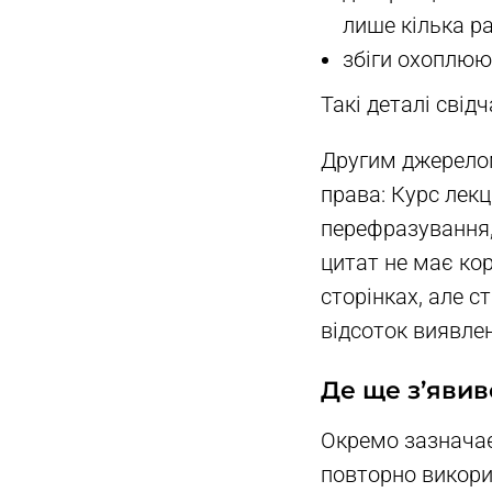
лише кілька ра
збіги охоплюю
Такі деталі сві
Другим джерелом
права: Курс лекц
перефразування, 
цитат не має кор
сторінках, але 
відсоток виявлен
Де ще з’явивс
Окремо зазначає
повторно викори