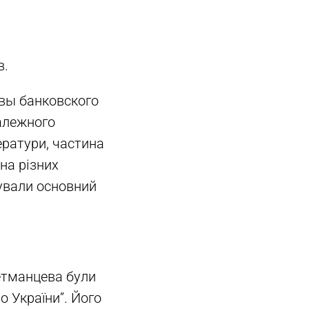
в.
вы банковского
належного
ератури, частина
на різних
мували основний
етманцева були
о України”. Його