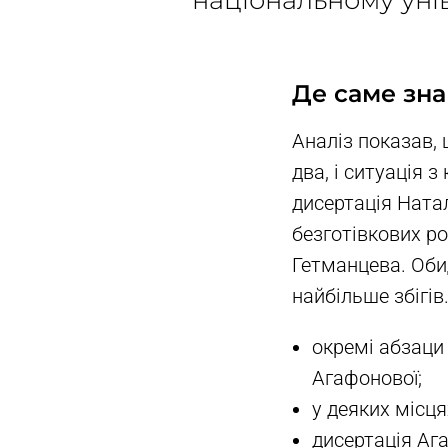
національному унів
Де саме зн
Аналіз показав, 
два, і ситуація
дисертація Ната
безготівкових ро
Гетманцева. Оби
найбільше збігів
окремі абзаци
Агафонової;
у деяких місця
дисертація Ага