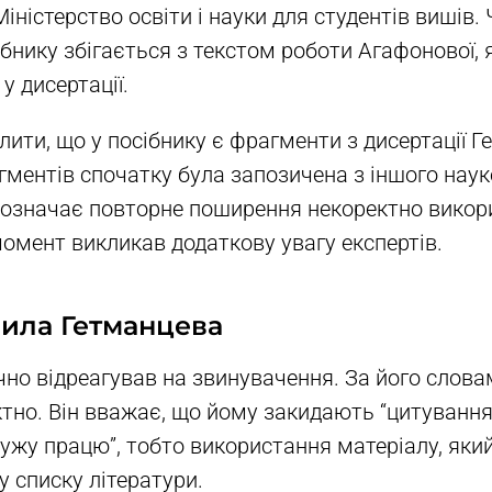
ністерство освіти і науки для студентів вишів.
ібнику збігається з текстом роботи Агафонової, 
у дисертації.
ити, що у посібнику є фрагменти з дисертації Ге
гментів спочатку була запозичена з іншого нау
 означає повторне поширення некоректно викор
момент викликав додаткову увагу експертів.
нила Гетманцева
чно відреагував на звинувачення. За його слова
тно. Він вважає, що йому закидають “цитування 
ужу працю”, тобто використання матеріалу, яки
 списку літератури.