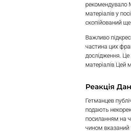
рекомендувало Мі
матеріалів у пос
скопійований ще 
Важливо підкресл
частина цих фра
дослідження. Це
матеріалів Цей 
Реакція Да
Гетманцев публі
подають некорек
посиланням на ч
чином вказаний у