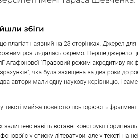
ерситеті імені Тараса Шевченка.
айшли збіги
що плагіат наявний на 23 сторінках. Джерел для
 з кожним розглядалась окремо. Перше джерело ц
лії Агафонової “Правовий режим акредитиву як
зрахунків”, яка була захищена за два роки до р
два автори мали одну наукову керівницю, і сам
.
 у тексті майже повністю повторюють фрагмент
х залишено навіть вставні конструкції оригіналь
фонової є у списку літератури, але у тексті на н