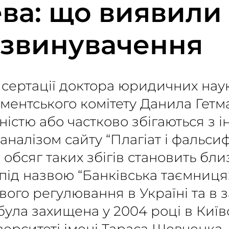
ва: що виявили т
 звинувачення
исертації доктора юридичних наук
ментського комітету Данила Гет
вністю або частково збігаються з
 аналізом сайту “Плагіат і фальсиф
 обсяг таких збігів становить бл
 під назвою “Банківська таємниця:
ого регулювання в Україні та в 
була захищена у 2004 році в Киї