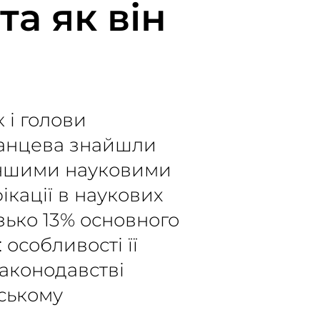
а як він
 і голови
манцева знайшли
 іншими науковими
ікації в наукових
изько 13% основного
 особливості її
законодавстві
вському