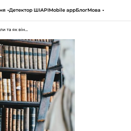
ня
Детектор ШІ
API
Mobile app
Блог
Мова
 та як він...