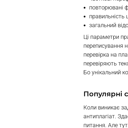
повторювані фр
правильність 
загальний відс
Ці параметри пр
переписування н
перевірка на пла
перевіряють текс
Бо унікальний ко
Популярні с
Коли виникає зад
антиплагіат. Зда
питання. Але ту