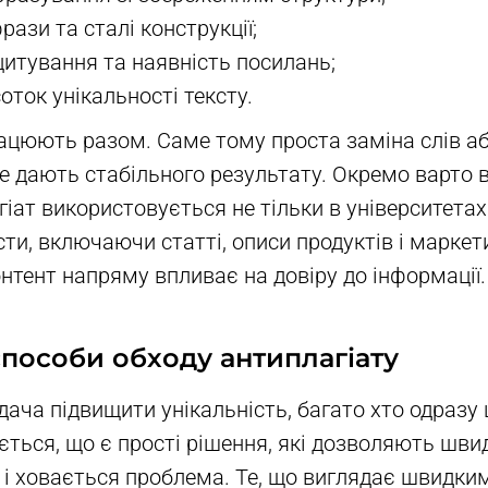
ази та сталі конструкції;
цитування та наявність посилань;
оток унікальності тексту.
ацюють разом. Саме тому проста заміна слів аб
е дають стабільного результату. Окремо варто 
гіат використовується не тільки в університетах
ти, включаючи статті, описи продуктів і маркет
нтент напряму впливає на довіру до інформації.
пособи обходу антиплагіату
ача підвищити унікальність, багато хто одразу 
ється, що є прості рішення, які дозволяють шви
т і ховається проблема. Те, що виглядає швидки