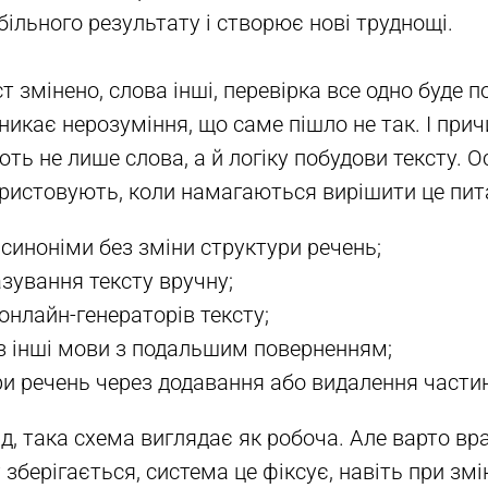
більного результату і створює нові труднощі.
т змінено, слова інші, перевірка все одно буде п
икає нерозуміння, що саме пішло не так. І прич
ть не лише слова, а й логіку побудови тексту. О
ристовують, коли намагаються вирішити це пит
 синоніми без зміни структури речень;
зування тексту вручну;
онлайн-генераторів тексту;
з інші мови з подальшим поверненням;
ри речень через додавання або видалення части
д, така схема виглядає як робоча. Але варто вр
 зберігається, система це фіксує, навіть при змін