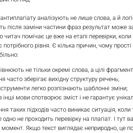
антиплагіату аналізують не лише слова, а й логі
іть після заміни частини фраз результат може 
о читач помічає це вже на етапі перевірки, коли
є потрібного рівня. Є кілька причин, чому прост
ільно:
внюють не тільки окремі слова, а цілі фрагмент
я часто зберігає вихідну структуру речень;
нструменти легко розпізнають шаблонні зміни;
 інші мови спотворює зміст і не гарантує унікал
ня таких підходів часто виникає ситуація, коли 
е одно не проходить перевірку на плагіат. І тут 
н момент. Якщо текст виглядає неприродно, це п