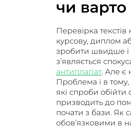
чи варто
Перевірка текстів 
курсову, диплом аб
зробити швидше і п
з’являється спокус
антиплагіат
. Але є
Проблема і в тому,
які спроби обійти 
призводить до пом
почати з бази. Як 
обов’язковими в н