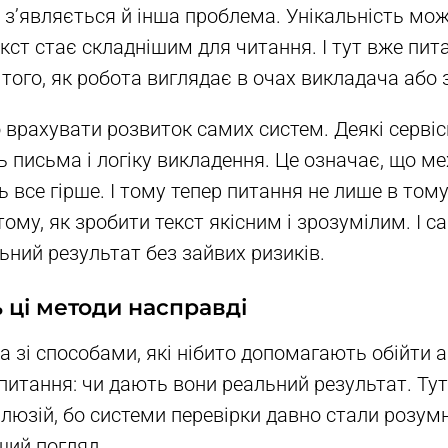
о з’являється й інша проблема. Унікальність мо
екст стає складнішим для читання. І тут вже пит
о того, як робота виглядає в очах викладача або
 врахувати розвиток самих систем. Деякі серві
 письма і логіку викладення. Це означає, що ме
все гірше. І тому тепер питання не лише в тому,
тому, як зробити текст якісним і зрозумілим. І с
ьний результат без зайвих ризиків.
ці методи насправді
 зі способами, які нібито допомагають обійти а
 питання: чи дають вони реальний результат. Ту
ілюзій, бо системи перевірки давно стали розум
ший погляд.