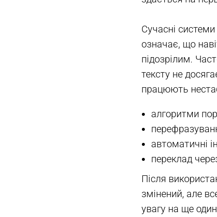
Сучасні системи 
означає, що нав
підозрілим. Част
тексту не досяга
працюють нестаб
алгоритми порі
перефразуванн
автоматичні і
переклад через
Після використан
змінений, але вс
увагу на ще оди