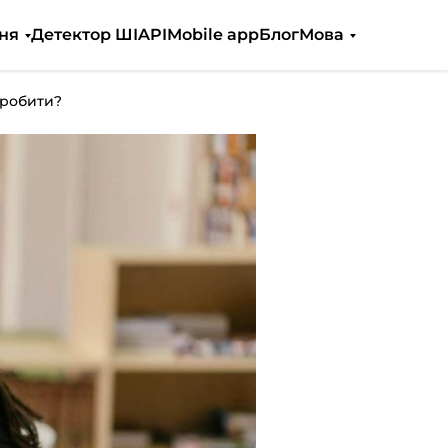
ня
Детектор ШІ
API
Mobile app
Блог
Мова
 робити?