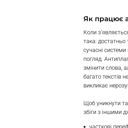
Як працює а
Коли з’являєтьс
така: достатньо 
сучасні системи
погляд. Антипла
змінити слова, 
багато текстів н
викликає нерозу
Щоб уникнути так
збіги з іншими д
часткові пере