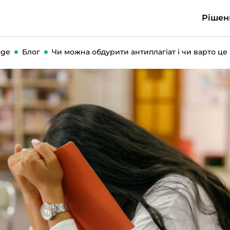
Рішен
ge
Блог
Чи можна обдурити антиплагіат і чи варто це