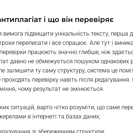
нтиплагіат і що він перевіряє
я вимога підвищити унікальність тексту, перша 
трохи переписати і все спрацює. Але тут і виник
 перевірки працюють значно глибше, ніж здаєть
гіат давно не обмежується пошуком однакових 
але залишити ту саму структуру, система це пом
е проходять перевірку навіть після редагування. 
міння, чому результат не змінюється.
их ситуацій, варто чітко розуміти, що саме пер
жерелами в інтернеті та базах даних;
фразування зі збереженням структури;