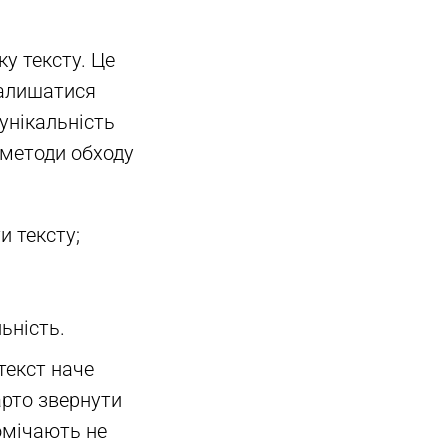
ку тексту. Це
залишатися
 унікальність
і методи обходу
и тексту;
ьність.
текст наче
варто звернути
омічають не