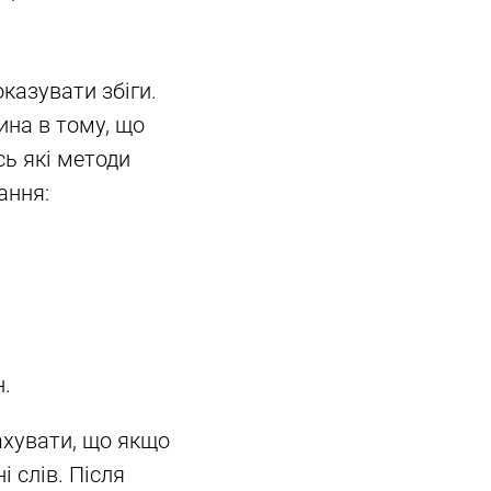
оказувати збіги.
ина в тому, що
сь які методи
ання:
н.
ахувати, що якщо
і слів. Після