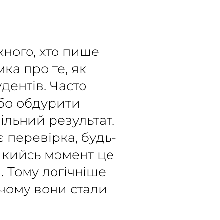
жного, хто пише
ка про те, як
дентів. Часто
або обдурити
більний результат.
є перевірка, будь-
 якийсь момент це
. Тому логічніше
і чому вони стали