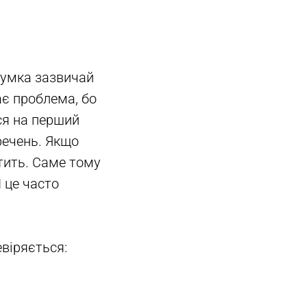
думка зазвичай
ає проблема, бо
ся на перший
речень. Якщо
ітить. Саме тому
І це часто
евіряється: