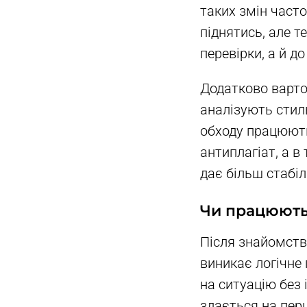
таких змін част
піднятись, але т
перевірки, а й д
Додатково варто
аналізують стиль
обходу працюють 
антиплагіат, а в 
дає більш стабіл
Чи працюють 
Після знайомства
виникає логічне
на ситуацію без 
здається на пер