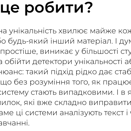
 це робити?
на унікальність хвилює майже ко
о будь-який інший матеріал. І дум
ростіше, виникає у більшості сту
а обійти детектори унікальності 
 нюанс: такий підхід рідко дає ста
 що без розуміння того, як працю
систему стають випадковими. І в
илок, які вже складно виправити
саме ці системи аналізують текст 
авчанні.