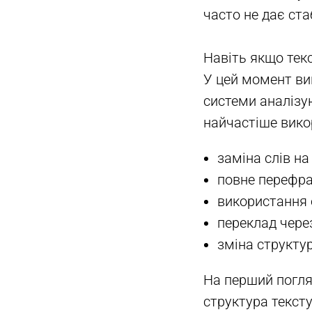
часто не дає ста
Навіть якщо текс
У цей момент вин
системи аналізую
найчастіше вико
заміна слів на
повне перефра
використання 
переклад чере
зміна структу
На перший погля
структура тексту