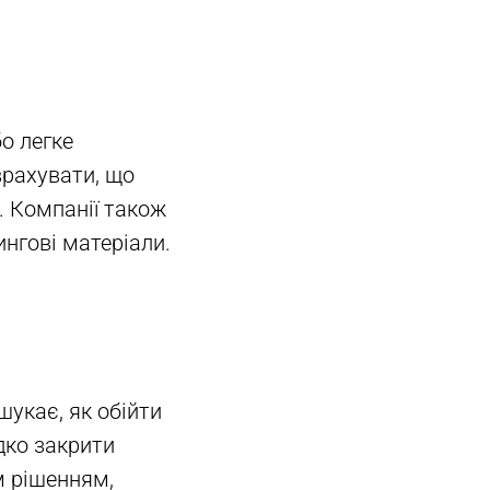
о легке
врахувати, що
. Компанії також
ингові матеріали.
шукає, як обійти
дко закрити
м рішенням,