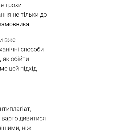
же трохи
ання не тільки до
 замовника.
си вже
ханічні способи
 як обійти
аме цей підхід
нтиплагіат,
т варто дивитися
нішими, ніж