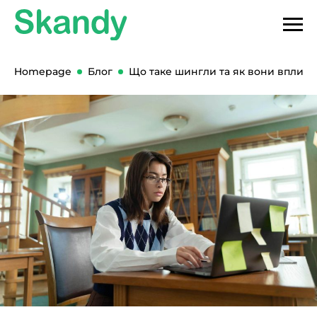
Homepage
Блог
Що таке шингли та як вони впливаю