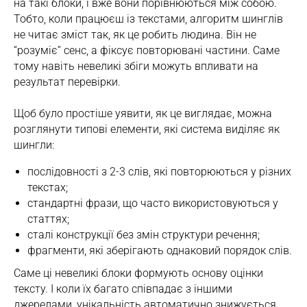
на такі блоки, і вже вони порівнюються між собою.
Тобто, коли працюєш із текстами, алгоритм шинглів
не читає зміст так, як це робить людина. Він не
“розуміє” сенс, а фіксує повторювані частини. Саме
тому навіть невеликі збіги можуть впливати на
результат перевірки.
Щоб було простіше уявити, як це виглядає, можна
розглянути типові елементи, які система виділяє як
шингли:
послідовності з 2-3 слів, які повторюються у різних
текстах;
стандартні фрази, що часто використовуються у
статтях;
сталі конструкції без змін структури речення;
фрагменти, які зберігають однаковий порядок слів.
Саме ці невеликі блоки формують основу оцінки
тексту. І коли їх багато співпадає з іншими
джерелами, унікальність автоматично знижується.