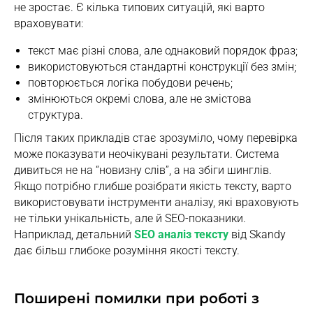
не зростає. Є кілька типових ситуацій, які варто
враховувати:
текст має різні слова, але однаковий порядок фраз;
використовуються стандартні конструкції без змін;
повторюється логіка побудови речень;
змінюються окремі слова, але не змістова
структура.
Після таких прикладів стає зрозуміло, чому перевірка
може показувати неочікувані результати. Система
дивиться не на “новизну слів”, а на збіги шинглів.
Якщо потрібно глибше розібрати якість тексту, варто
використовувати інструменти аналізу, які враховують
не тільки унікальність, але й SEO-показники.
Наприклад, детальний
SEO аналіз тексту
від Skandy
дає більш глибоке розуміння якості тексту.
Поширені помилки при роботі з