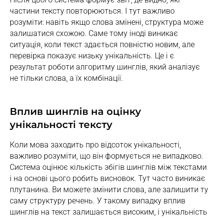
частини тексту повторюються. І тут важливо
розуміти: навіть якщо слова змінені, структура може
залишатися схожою. Саме тому іноді виникає
ситуація, коли текст здається повністю новим, але
перевірка показує низьку унікальність. Це і є
результат роботи алгоритму шинглів, який аналізує
не тільки слова, а їх комбінації.
Вплив шинглів на оцінку
унікальності тексту
Коли мова заходить про відсоток унікальності,
важливо розуміти, що він формується не випадково.
Система оцінює кількість збігів шинглів між текстами
і на основі цього робить висновок. Тут часто виникає
плутанина. Ви можете змінити слова, але залишити ту
саму структуру речень. У такому випадку вплив
шинглів на текст залишається високим, і унікальність