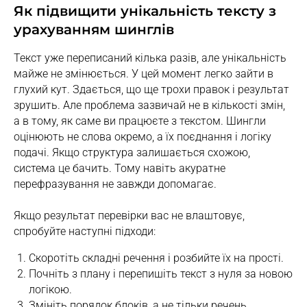
Як підвищити унікальність тексту з
урахуванням шинглів
Текст уже переписаний кілька разів, але унікальність
майже не змінюється. У цей момент легко зайти в
глухий кут. Здається, що ще трохи правок і результат
зрушить. Але проблема зазвичай не в кількості змін,
а в тому, як саме ви працюєте з текстом. Шингли
оцінюють не слова окремо, а їх поєднання і логіку
подачі. Якщо структура залишається схожою,
система це бачить. Тому навіть акуратне
перефразування не завжди допомагає.
Якщо результат перевірки вас не влаштовує,
спробуйте наступні підходи:
Скоротіть складні речення і розбийте їх на прості.
Почніть з плану і перепишіть текст з нуля за новою
логікою.
Змініть порядок блоків, а не тільки речень.