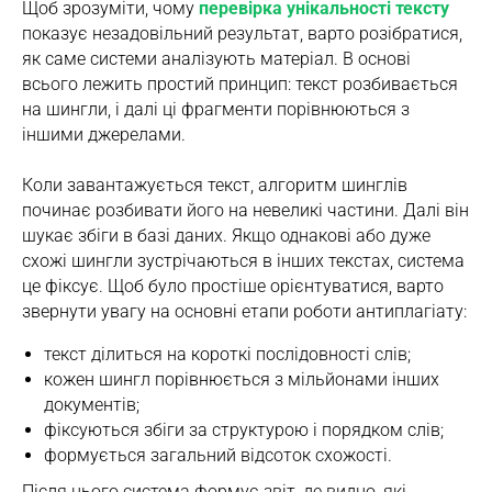
Щоб зрозуміти, чому
перевірка унікальності тексту
показує незадовільний результат, варто розібратися,
як саме системи аналізують матеріал. В основі
всього лежить простий принцип: текст розбивається
на шингли, і далі ці фрагменти порівнюються з
іншими джерелами.
Коли завантажується текст, алгоритм шинглів
починає розбивати його на невеликі частини. Далі він
шукає збіги в базі даних. Якщо однакові або дуже
схожі шингли зустрічаються в інших текстах, система
це фіксує. Щоб було простіше орієнтуватися, варто
звернути увагу на основні етапи роботи антиплагіату:
текст ділиться на короткі послідовності слів;
кожен шингл порівнюється з мільйонами інших
документів;
фіксуються збіги за структурою і порядком слів;
формується загальний відсоток схожості.
Після цього система формує звіт, де видно, які