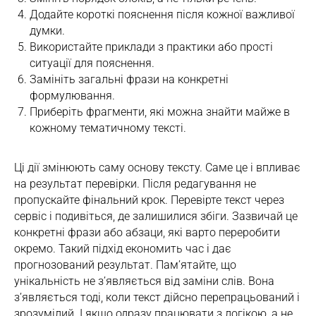
Додайте короткі пояснення після кожної важливої
думки.
Використайте приклади з практики або прості
ситуації для пояснення.
Замініть загальні фрази на конкретні
формулювання.
Приберіть фрагменти, які можна знайти майже в
кожному тематичному тексті.
Ці дії змінюють саму основу тексту. Саме це і впливає
на результат перевірки. Після редагування не
пропускайте фінальний крок. Перевірте текст через
сервіс і подивіться, де залишилися збіги. Зазвичай це
конкретні фрази або абзаци, які варто переробити
окремо. Такий підхід економить час і дає
прогнозований результат. Пам’ятайте, що
унікальність не з’являється від заміни слів. Вона
з’являється тоді, коли текст дійсно перепрацьований і
зрозумілий. І якщо одразу працювати з логікою, а не